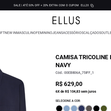
SALE | ATÉ 50% OFF + 20% EXTRA COM O CUPOM
ELL20
IFT
NEW IN
MASCULINO
FEMININO
JEANS
ACESSÓRIOS
CALÇADOS
OUTL
CAMISA TRICOLINE 
NAVY
Cód.: 00EB806A_75IFF_1
R$ 629,00
6X de R$ 104,83 sem juros
SELECIONE A COR: