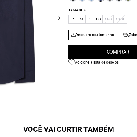
TAMANHO
P
M
G
GG
XGG
XXGG
Descubra seu tamanho
Tabe
COMPRAR
Adicione a lista de desejos
VOCÊ VAI CURTIR TAMBÉM