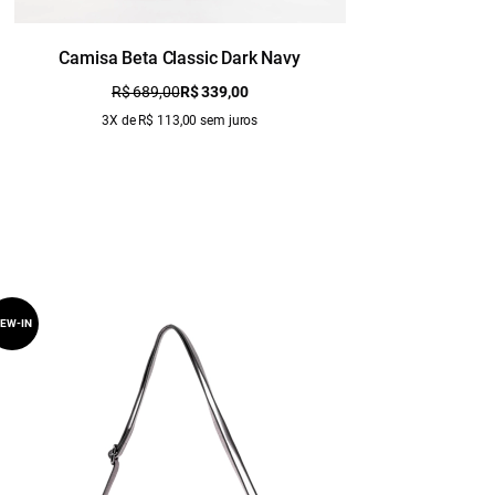
Camisa Beta Classic Dark Navy
Camisa L
R$ 689,00
R$ 339,00
3X de R$ 113,00 sem juros
EW-IN
NEW-IN