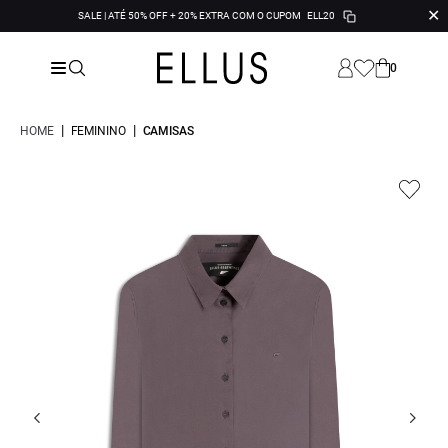
✕
SALE | ATÉ 50% OFF + 20% EXTRA COM O CUPOM
ELL20
0
|
|
HOME
FEMININO
CAMISAS