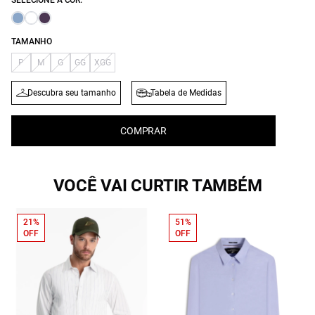
SELECIONE A COR:
TAMANHO
P
M
G
GG
XGG
Descubra seu tamanho
Tabela de Medidas
COMPRAR
VOCÊ VAI CURTIR TAMBÉM
21%
51%
OFF
OFF