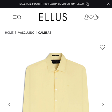
✕
SALE | ATÉ 50% OFF + 20% EXTRA COM O CUPOM
ELL20
0
|
|
HOME
MASCULINO
CAMISAS