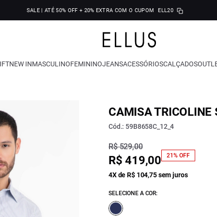
SALE | ATÉ 50% OFF + 20% EXTRA COM O CUPOM
ELL20
IFT
NEW IN
MASCULINO
FEMININO
JEANS
ACESSÓRIOS
CALÇADOS
OUTL
CAMISA TRICOLINE
Cód.: 59B8658C_12_4
R$ 529,00
21% OFF
R$ 419,00
4X de R$ 104,75 sem juros
SELECIONE A COR: