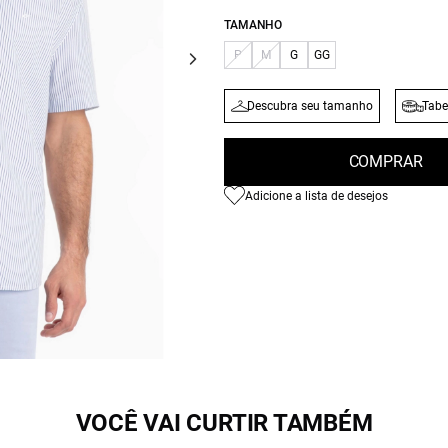
TAMANHO
P
M
G
GG
Descubra seu tamanho
Tabe
COMPRAR
Adicione a lista de desejos
VOCÊ VAI CURTIR TAMBÉM