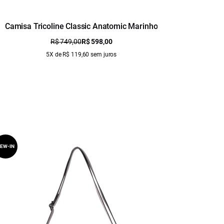
Camisa Tricoline Classic Anatomic Marinho
Camisa 
R$ 749,00
R$ 598,00
5X de R$ 119,60 sem juros
EW-IN
NEW-IN