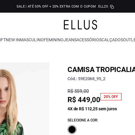
SALE | ATÉ 50% OFF + 20% EXTRA COM O CUPOM
ELL20
IFT
NEW IN
MASCULINO
FEMININO
JEANS
ACESSÓRIOS
CALÇADOS
OUTL
CAMISA TROPICALI
Cód.: 59E2068_95_2
R$ 559,00
20% OFF
R$ 449,00
4X de R$ 112,25 sem juros
SELECIONE A COR: