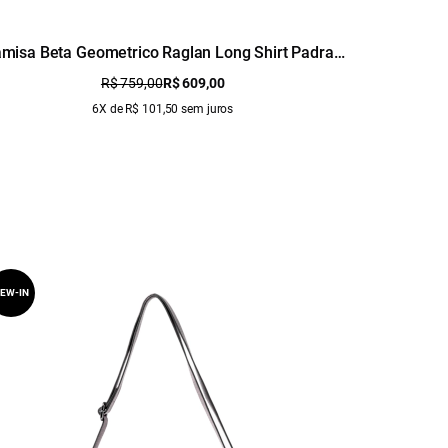
misa Beta Geometrico Raglan Long Shirt Padrao
Camisa
1
R$ 759,00
R$ 609,00
6X de R$ 101,50 sem juros
EW-IN
NEW-IN