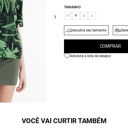
TAMANHO
PP
P
M
G
Descubra seu tamanho
Tabe
COMPRAR
Adicione a lista de desejos
VOCÊ VAI CURTIR TAMBÉM