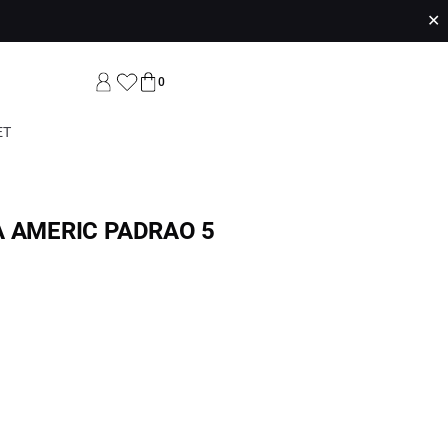
✕
0
ET
A AMERIC PADRAO 5