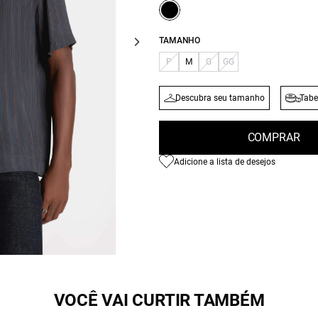
TAMANHO
P
M
G
GG
Descubra seu tamanho
Tabe
COMPRAR
Adicione a lista de desejos
VOCÊ VAI CURTIR TAMBÉM