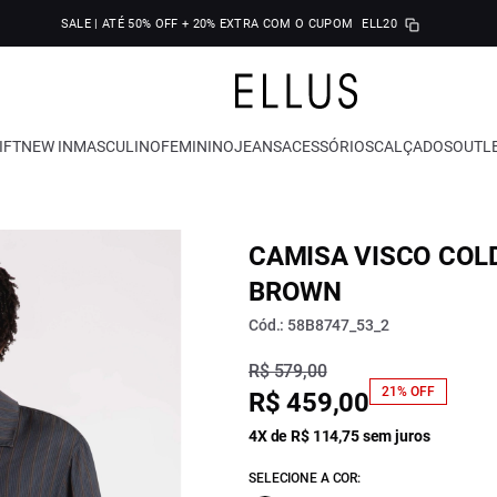
SALE | ATÉ 50% OFF + 20% EXTRA COM O CUPOM
ELL20
IFT
NEW IN
MASCULINO
FEMININO
JEANS
ACESSÓRIOS
CALÇADOS
OUTL
CAMISA VISCO COL
BROWN
Cód.: 58B8747_53_2
R$ 579,00
21% OFF
R$ 459,00
4X de R$ 114,75 sem juros
SELECIONE A COR: