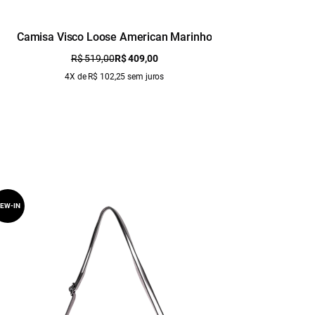
Camisa Visco Loose American Marinho
Cami
R$ 519,00
R$ 409,00
4X de R$ 102,25 sem juros
EW-IN
NEW-IN