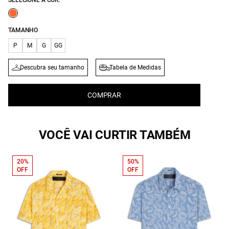
SELECIONE A COR:
TAMANHO
P
M
G
GG
Descubra seu tamanho
Tabela de Medidas
COMPRAR
VOCÊ VAI CURTIR TAMBÉM
20%
50%
OFF
OFF