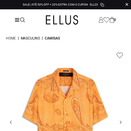
✕
SALE | ATÉ 50% OFF + 20% EXTRA COM O CUPOM
ELL20
0
|
|
HOME
MASCULINO
CAMISAS