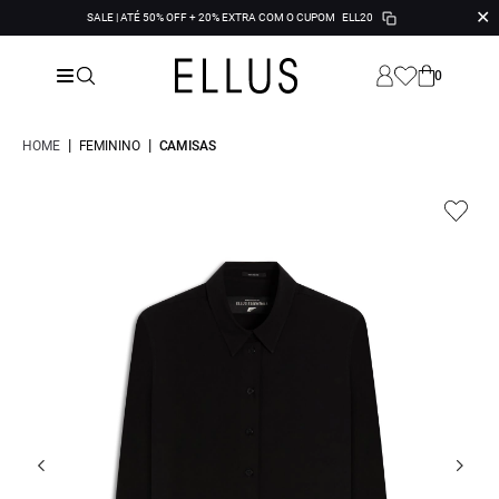
✕
SALE | ATÉ 50% OFF + 20% EXTRA COM O CUPOM
ELL20
0
|
|
HOME
FEMININO
CAMISAS