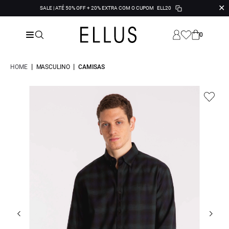
✕
SALE | ATÉ 50% OFF + 20% EXTRA COM O CUPOM
ELL20
0
|
|
HOME
MASCULINO
CAMISAS