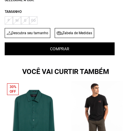
SELECIONE A COR:
TAMANHO
P
M
G
GG
Descubra seu tamanho
Tabela de Medidas
COMPRAR
VOCÊ VAI CURTIR TAMBÉM
30%
OFF