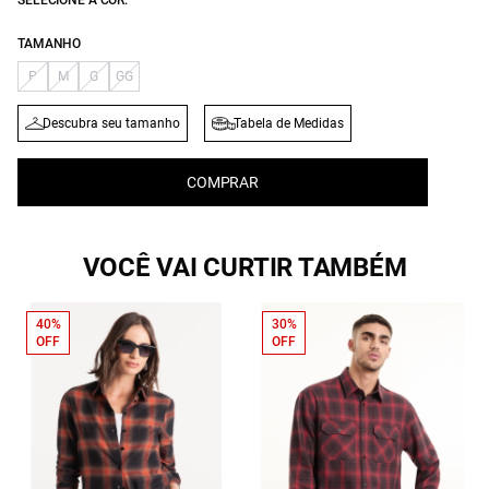
SELECIONE A COR:
TAMANHO
P
M
G
GG
Descubra seu tamanho
Tabela de Medidas
COMPRAR
VOCÊ VAI CURTIR TAMBÉM
40%
30%
OFF
OFF