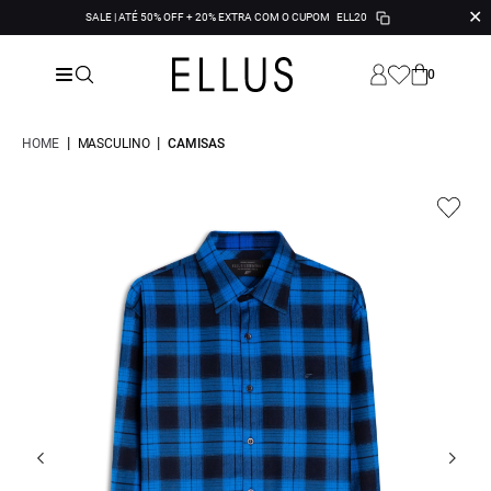
✕
SALE | ATÉ 50% OFF + 20% EXTRA COM O CUPOM
ELL20
0
|
|
HOME
MASCULINO
CAMISAS