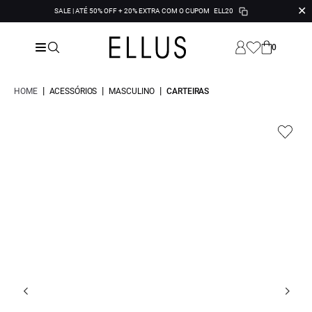
✕
SALE | ATÉ 50% OFF + 20% EXTRA COM O CUPOM
ELL20
0
|
|
|
HOME
ACESSÓRIOS
MASCULINO
CARTEIRAS