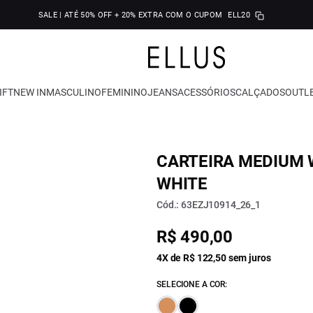
SALE | ATÉ 50% OFF + 20% EXTRA COM O CUPOM
ELL20
IFT
NEW IN
MASCULINO
FEMININO
JEANS
ACESSÓRIOS
CALÇADOS
OUTL
CARTEIRA MEDIUM 
WHITE
Cód.: 63EZJ10914_26_1
R$ 490,00
4X de R$ 122,50 sem juros
SELECIONE A COR: