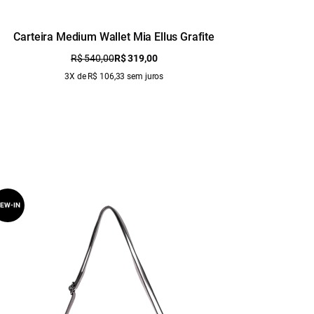
Carteira Medium Wallet Mia Ellus Grafite
Cart
R$ 540,00
R$ 319,00
3X de R$ 106,33 sem juros
EW-IN
NEW-IN