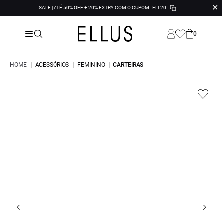
✕
SALE | ATÉ 50% OFF + 20% EXTRA COM O CUPOM
ELL20
0
|
|
|
HOME
ACESSÓRIOS
FEMININO
CARTEIRAS