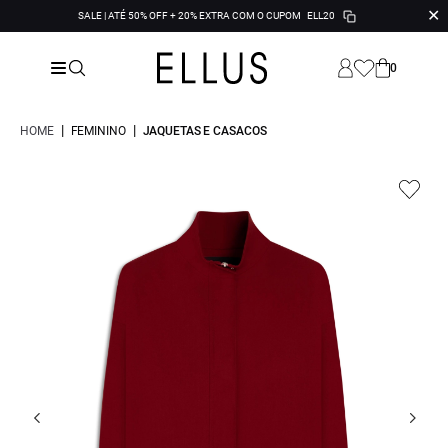
✕
SALE | ATÉ 50% OFF + 20% EXTRA COM O CUPOM
ELL20
0
|
|
HOME
FEMININO
JAQUETAS E CASACOS