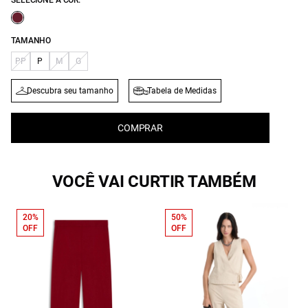
SELECIONE A COR:
TAMANHO
PP
P
M
G
Descubra seu tamanho
Tabela de Medidas
COMPRAR
VOCÊ VAI CURTIR TAMBÉM
20%
50%
OFF
OFF