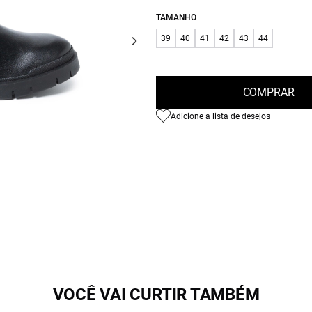
TAMANHO
39
40
41
42
43
44
COMPRAR
Adicione a lista de desejos
VOCÊ VAI CURTIR TAMBÉM