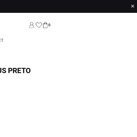
✕
0
ET
US PRETO