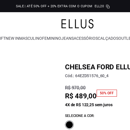
SALE | ATÉ 50% OFF + 20% EXTRA COM O CUPOM
ELL20
IFT
NEW IN
MASCULINO
FEMININO
JEANS
ACESSÓRIOS
CALÇADOS
OUTL
CHELSEA FORD ELL
Cód.: 64EZD51576_60_4
R$ 970,00
50% OFF
R$ 489,00
4X de R$ 122,25 sem juros
SELECIONE A COR: