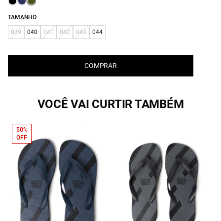
TAMANHO
039
040
041
042
043
044
COMPRAR
VOCÊ VAI CURTIR TAMBÉM
50%
OFF