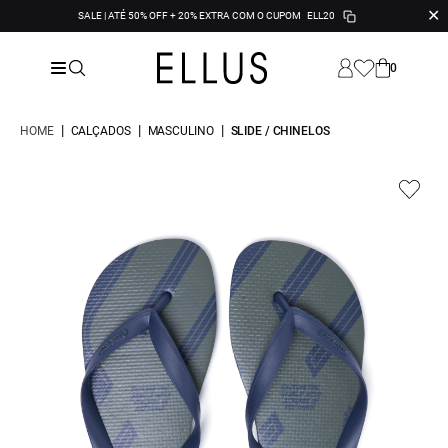
✕
SALE | ATÉ 50% OFF + 20% EXTRA COM O CUPOM
ELL20
0
|
|
|
HOME
CALÇADOS
MASCULINO
SLIDE / CHINELOS