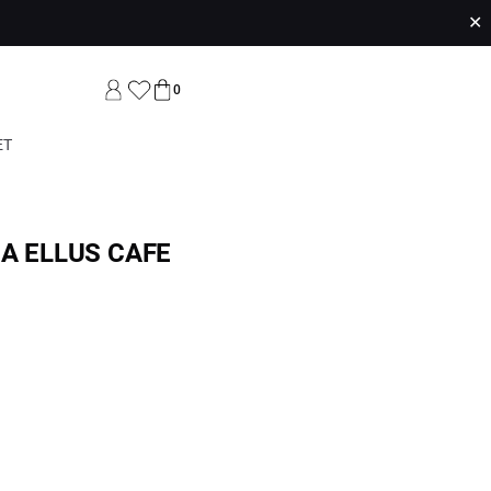
✕
0
ET
A ELLUS CAFE