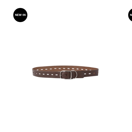
NEW-IN
N