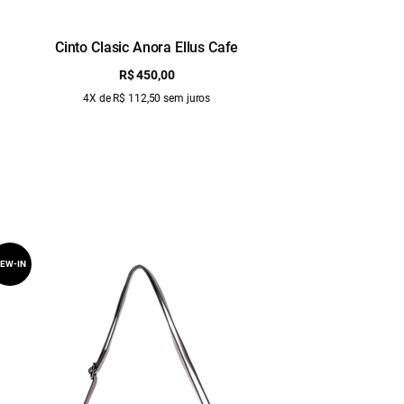
Cinto Clasic Anora Ellus Cafe
Ci
R$ 450,00
4X de R$ 112,50 sem juros
EW-IN
NEW-IN