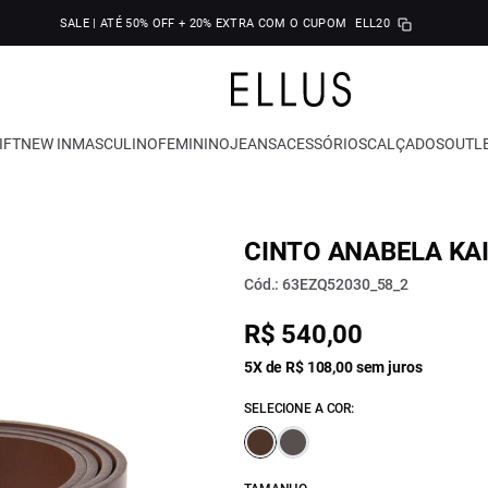
SALE | ATÉ 50% OFF + 20% EXTRA COM O CUPOM
ELL20
IFT
NEW IN
MASCULINO
FEMININO
JEANS
ACESSÓRIOS
CALÇADOS
OUTL
CINTO ANABELA KAI
Cód.: 63EZQ52030_58_2
R$ 540,00
5X de R$ 108,00 sem juros
SELECIONE A COR: