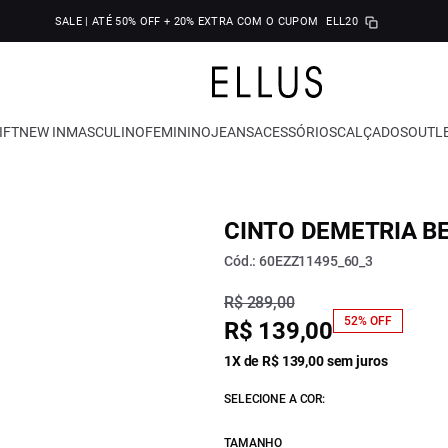
SALE | ATÉ 50% OFF + 20% EXTRA COM O CUPOM
ELL20
IFT
NEW IN
MASCULINO
FEMININO
JEANS
ACESSÓRIOS
CALÇADOS
OUTL
CINTO DEMETRIA BE
Cód.: 60EZZ11495_60_3
R$ 289,00
52% OFF
R$ 139,00
1X de R$ 139,00 sem juros
SELECIONE A COR:
TAMANHO