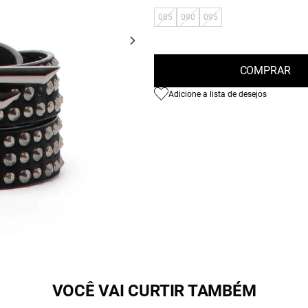
085
090
095
COMPRAR
Adicione a lista de desejos
VOCÊ VAI CURTIR TAMBÉM