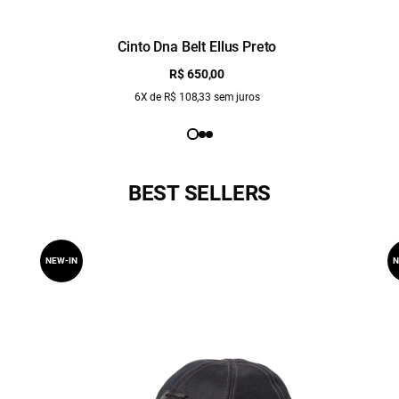
Cinto Dna Belt Ellus Preto
R$ 650,00
6X de R$ 108,33 sem juros
BEST SELLERS
NEW-IN
N