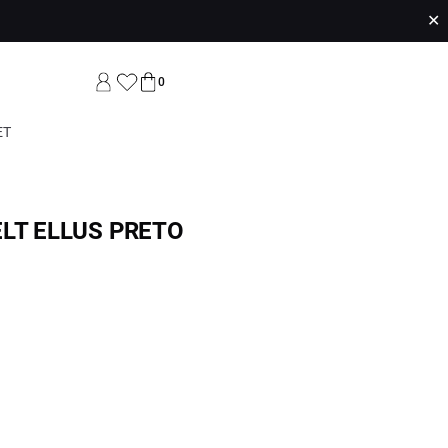
✕
0
ET
LT ELLUS PRETO