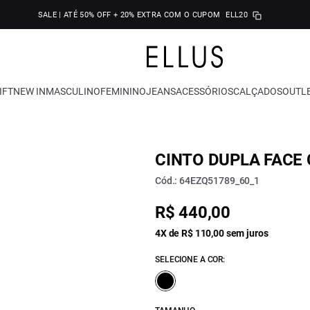
SALE | ATÉ 50% OFF + 20% EXTRA COM O CUPOM
ELL20
IFT
NEW IN
MASCULINO
FEMININO
JEANS
ACESSÓRIOS
CALÇADOS
OUTL
CINTO DUPLA FACE 
Cód.: 64EZQ51789_60_1
R$ 440,00
4X de R$ 110,00 sem juros
SELECIONE A COR: