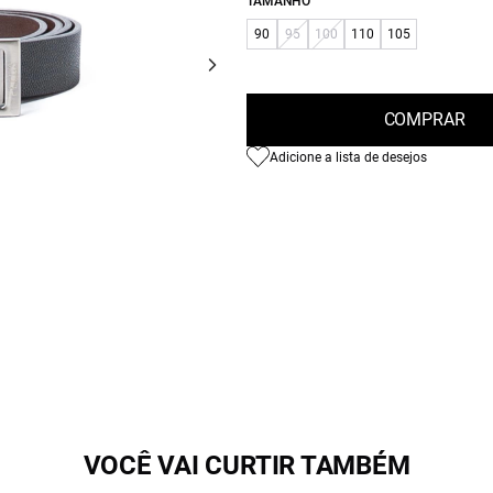
TAMANHO
90
95
100
110
105
COMPRAR
Adicione a lista de desejos
VOCÊ VAI CURTIR TAMBÉM