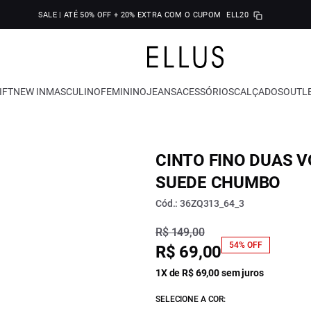
SALE | ATÉ 50% OFF + 20% EXTRA COM O CUPOM
ELL20
IFT
NEW IN
MASCULINO
FEMININO
JEANS
ACESSÓRIOS
CALÇADOS
OUTL
CINTO FINO DUAS V
SUEDE CHUMBO
Cód.: 36ZQ313_64_3
R$ 149,00
54% OFF
R$ 69,00
1X de R$ 69,00 sem juros
SELECIONE A COR: