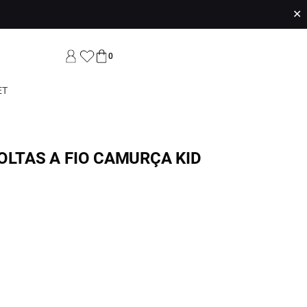
✕
0
ET
OLTAS A FIO CAMURÇA KID