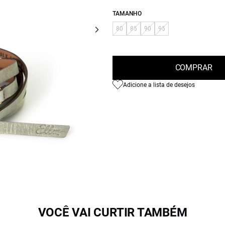
TAMANHO
80
85
90
95
COMPRAR
Adicione a lista de desejos
VOCÊ VAI CURTIR TAMBÉM