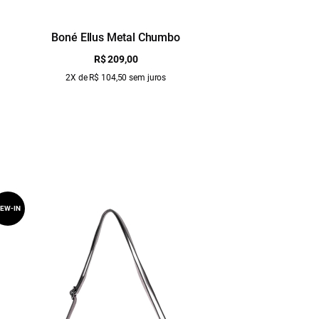
Boné Ellus Metal Chumbo
Blusa Co
R$ 209,00
2X de R$ 104,50 sem juros
EW-IN
NEW-IN