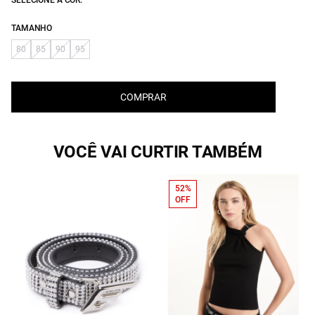
SELECIONE A COR:
TAMANHO
80
85
90
95
COMPRAR
VOCÊ VAI CURTIR TAMBÉM
52%
OFF