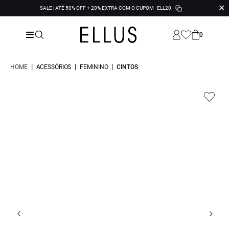
✕
SALE | ATÉ 50% OFF + 20% EXTRA COM O CUPOM
ELL20
0
|
|
|
HOME
ACESSÓRIOS
FEMININO
CINTOS