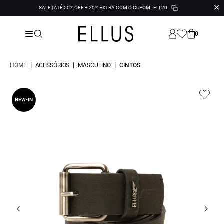
✕
SALE | ATÉ 50% OFF + 20% EXTRA COM O CUPOM
ELL20
0
|
|
|
HOME
ACESSÓRIOS
MASCULINO
CINTOS
NEW-IN