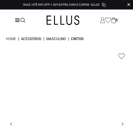
✕
SALE | ATÉ 50% OFF + 20% EXTRA COM O CUPOM
ELL20
0
|
|
|
HOME
ACESSÓRIOS
MASCULINO
CINTOS