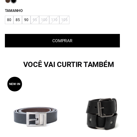
TAMANHO
80
85
90
95
100
110
105
COMPRAR
VOCÊ VAI CURTIR TAMBÉM
NEW-IN