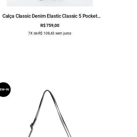
Calça Classic Denim Elastic Classic 5 Pocket
Calça 
Lav.Medio C/Used
R$ 759,00
7X de R$ 108,43 sem juros
EW-IN
NEW-IN