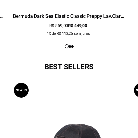
Bermuda Dark Sea Elastic Classic Preppy Lav.Claro
C/ Used
R$ 559,00
R$ 449,00
4X de R$ 112,25 sem juros
BEST SELLERS
NEW-IN
N