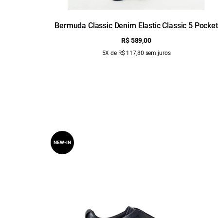
Bermuda Classic Denim Elastic Classic 5 Pocket
Lav.Claro C/ Sky
R$ 589,00
5X de R$ 117,80 sem juros
NEW-IN