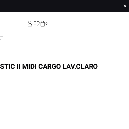
✕
0
ET
STIC II MIDI CARGO LAV.CLARO