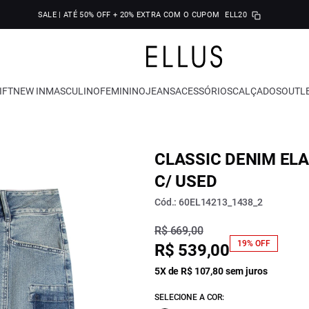
SALE | ATÉ 50% OFF + 20% EXTRA COM O CUPOM
ELL20
IFT
NEW IN
MASCULINO
FEMININO
JEANS
ACESSÓRIOS
CALÇADOS
OUTL
CLASSIC DENIM ELA
C/ USED
Cód.: 60EL14213_1438_2
R$ 669,00
19% OFF
R$ 539,00
5X de R$ 107,80 sem juros
SELECIONE A COR: