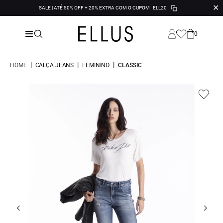
✕
SALE | ATÉ 50% OFF + 20% EXTRA COM O CUPOM
ELL20
0
|
|
|
HOME
CALÇA JEANS
FEMININO
CLASSIC