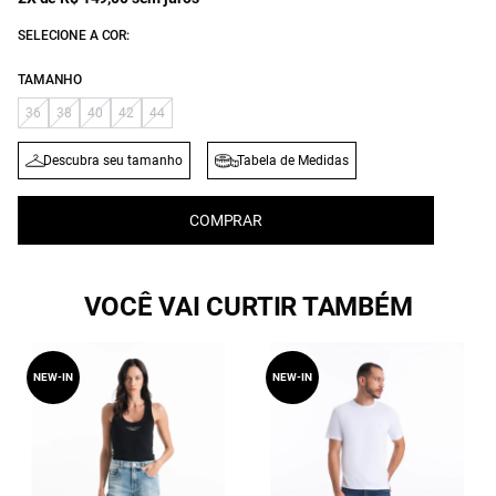
SELECIONE A COR:
TAMANHO
36
38
40
42
44
Descubra seu tamanho
Tabela de Medidas
COMPRAR
VOCÊ VAI CURTIR TAMBÉM
NEW-IN
NEW-IN