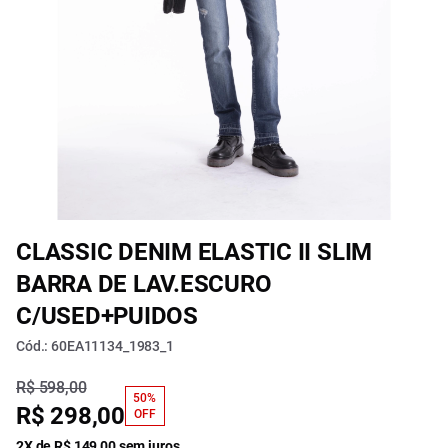
CLASSIC DENIM ELASTIC II SLIM
BARRA DE LAV.ESCURO
C/USED+PUIDOS
Cód.: 60EA11134_1983_1
R$ 598,00
50%
R$ 298,00
OFF
2X de R$ 149,00 sem juros