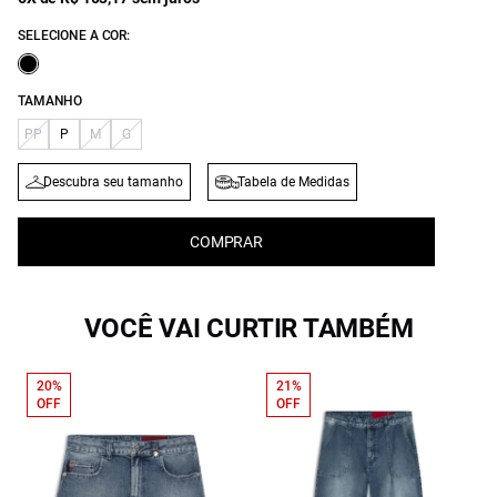
SELECIONE A COR:
TAMANHO
PP
P
M
G
Descubra seu tamanho
Tabela de Medidas
COMPRAR
VOCÊ VAI CURTIR TAMBÉM
20%
21%
OFF
OFF