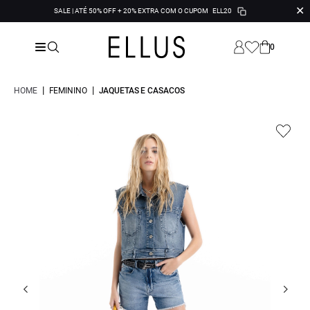
✕
SALE | ATÉ 50% OFF + 20% EXTRA COM O CUPOM
ELL20
0
|
|
HOME
FEMININO
JAQUETAS E CASACOS