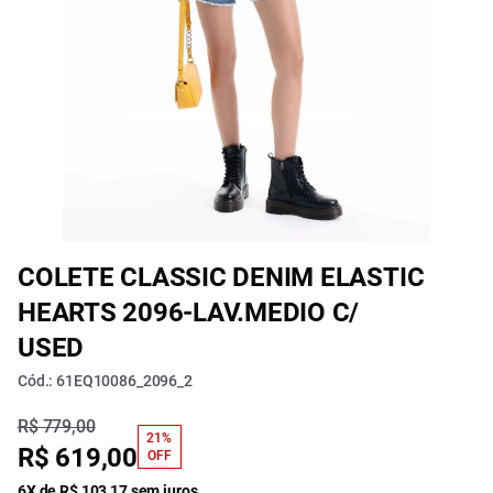
COLETE CLASSIC DENIM ELASTIC
HEARTS 2096-LAV.MEDIO C/
USED
Cód.: 61EQ10086_2096_2
R$ 779,00
21%
R$ 619,00
OFF
6X de R$ 103,17 sem juros