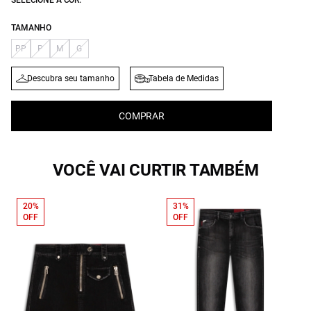
SELECIONE A COR:
TAMANHO
PP
P
M
G
Descubra seu tamanho
Tabela de Medidas
COMPRAR
VOCÊ VAI CURTIR TAMBÉM
20%
31%
OFF
OFF