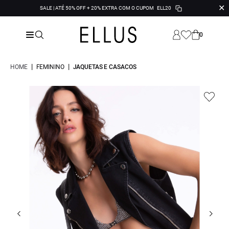
✕
SALE | ATÉ 50% OFF + 20% EXTRA COM O CUPOM
ELL20
0
|
|
HOME
FEMININO
JAQUETAS E CASACOS