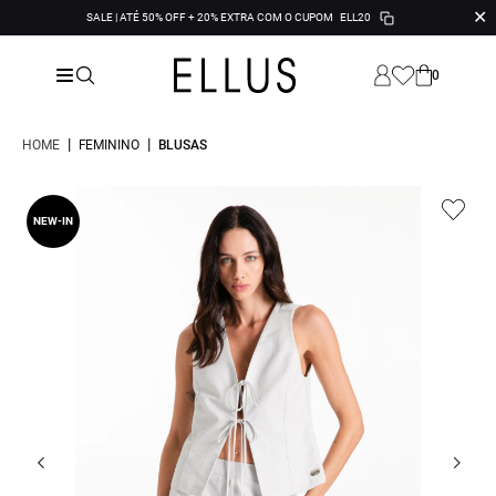
✕
SALE | ATÉ 50% OFF + 20% EXTRA COM O CUPOM
ELL20
0
|
|
HOME
FEMININO
BLUSAS
NEW-IN