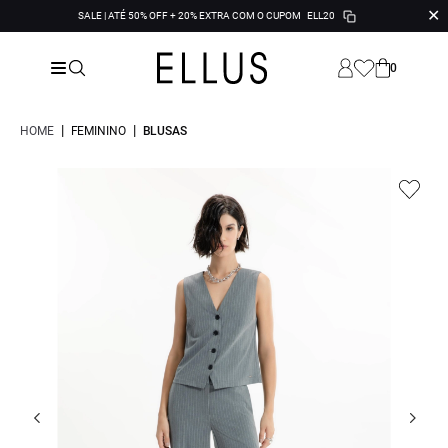
✕
SALE | ATÉ 50% OFF + 20% EXTRA COM O CUPOM
ELL20
0
|
|
HOME
FEMININO
BLUSAS