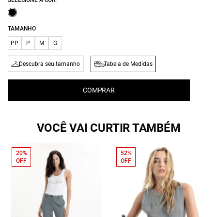
SELECIONE A COR:
TAMANHO
PP
P
M
G
Descubra seu tamanho
Tabela de Medidas
COMPRAR
VOCÊ VAI CURTIR TAMBÉM
20%
52%
OFF
OFF