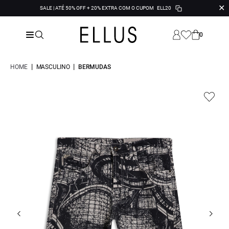
✕
SALE | ATÉ 50% OFF + 20% EXTRA COM O CUPOM
ELL20
0
|
|
HOME
MASCULINO
BERMUDAS