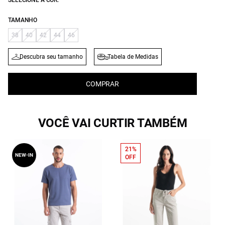
SELECIONE A COR:
TAMANHO
38
40
42
44
46
Descubra seu tamanho
Tabela de Medidas
COMPRAR
VOCÊ VAI CURTIR TAMBÉM
21%
NEW-IN
OFF