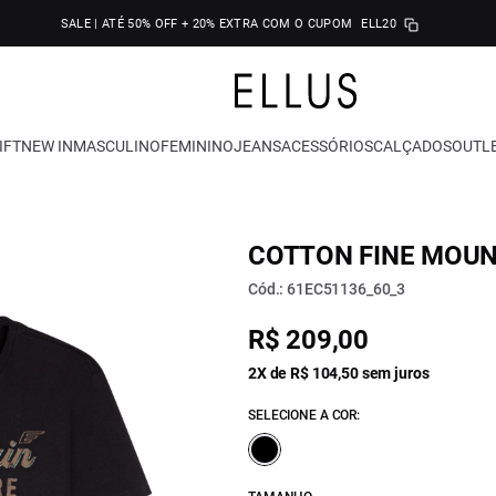
SALE | ATÉ 50% OFF + 20% EXTRA COM O CUPOM
ELL20
IFT
NEW IN
MASCULINO
FEMININO
JEANS
ACESSÓRIOS
CALÇADOS
OUTL
COTTON FINE MOUN
Cód.: 61EC51136_60_3
R$ 209,00
2X de R$ 104,50 sem juros
SELECIONE A COR: