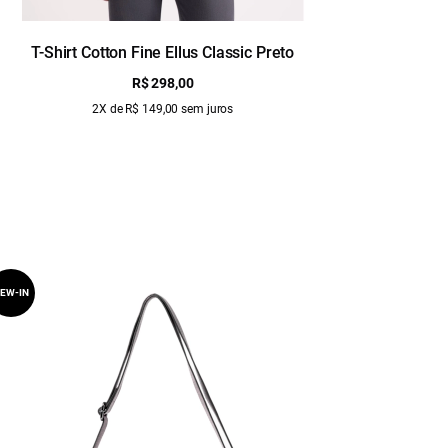
T-Shirt Cotton Fine Ellus Classic Preto
T-Shirt Co
R$ 298,00
2X de R$ 149,00 sem juros
EW-IN
NEW-IN