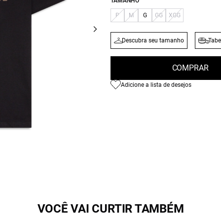
TAMANHO
P
M
G
GG
XGG
Descubra seu tamanho
Tabe
COMPRAR
Adicione a lista de desejos
VOCÊ VAI CURTIR TAMBÉM