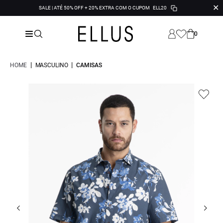
✕
SALE | ATÉ 50% OFF + 20% EXTRA COM O CUPOM
ELL20
0
|
|
HOME
MASCULINO
CAMISAS