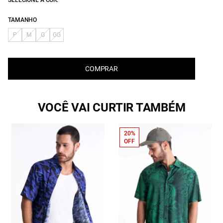
SELECIONE A COR:
TAMANHO
P
M
G
GG
COMPRAR
VOCÊ VAI CURTIR TAMBÉM
20%
OFF