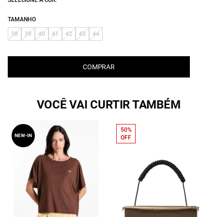
SELECIONE A COR:
TAMANHO
38
39
40
41
42
43
44
COMPRAR
VOCÊ VAI CURTIR TAMBÉM
50%
NEW-IN
OFF