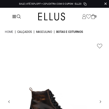
✕
SALE | ATÉ 50% OFF + 20% EXTRA COM O CUPOM
ELL20
0
|
|
|
HOME
CALÇADOS
MASCULINO
BOTAS E COTURNOS