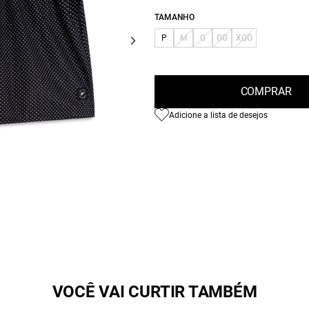
TAMANHO
P
M
G
GG
XGG
COMPRAR
Adicione a lista de desejos
VOCÊ VAI CURTIR TAMBÉM