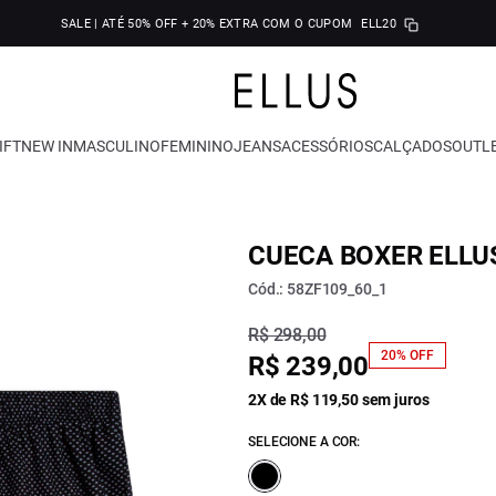
SALE | ATÉ 50% OFF + 20% EXTRA COM O CUPOM
ELL20
IFT
NEW IN
MASCULINO
FEMININO
JEANS
ACESSÓRIOS
CALÇADOS
OUTL
CUECA BOXER ELLUS
Cód.: 58ZF109_60_1
R$ 298,00
20% OFF
R$ 239,00
2X de R$ 119,50 sem juros
SELECIONE A COR: