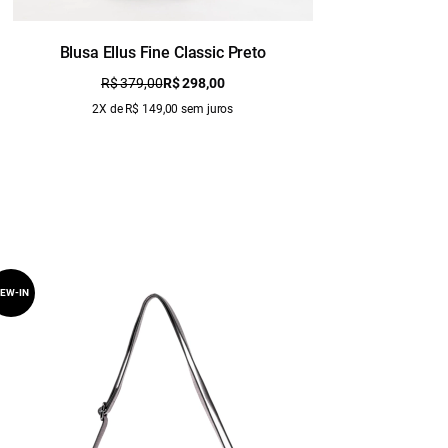
Blusa Ellus Fine Classic Preto
Blusa L
R$ 379,00
R$ 298,00
2X de R$ 149,00 sem juros
EW-IN
NEW-IN