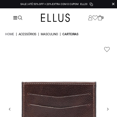
✕
SALE | ATÉ 50% OFF + 20% EXTRA COM O CUPOM
ELL20
0
|
|
|
HOME
ACESSÓRIOS
MASCULINO
CARTEIRAS