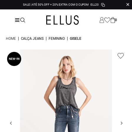
✕
SALE | ATÉ 50% OFF + 20% EXTRA COM O CUPOM
ELL20
0
|
|
|
HOME
CALÇA JEANS
FEMININO
GISELE
NEW-IN