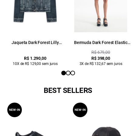
Jaqueta Dark Forest Lilly
Bermuda Dark Forest Elastic
Lav.2192 Médio C/ Sky 3d
(Preppy) b Faca Lav. Escuro C/
R$ 679,00
Craqulado
R$ 1.290,00
R$ 398,00
10X de R$ 129,00 sem juros
3X de R$ 132,67 sem juros
BEST SELLERS
NEW-IN
NEW-IN