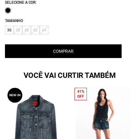
SELECIONE A COR:
TAMANHO
36
38
40
42
44
COMPRAR
VOCÊ VAI CURTIR TAMBÉM
41%
NEW-IN
OFF