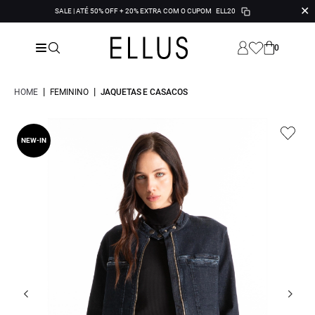
✕
SALE | ATÉ 50% OFF + 20% EXTRA COM O CUPOM
ELL20
0
|
|
HOME
FEMININO
JAQUETAS E CASACOS
NEW-IN