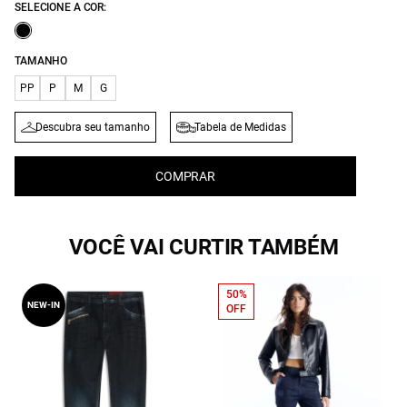
SELECIONE A COR:
TAMANHO
PP
P
M
G
Descubra seu tamanho
Tabela de Medidas
COMPRAR
VOCÊ VAI CURTIR TAMBÉM
50%
NEW-IN
OFF