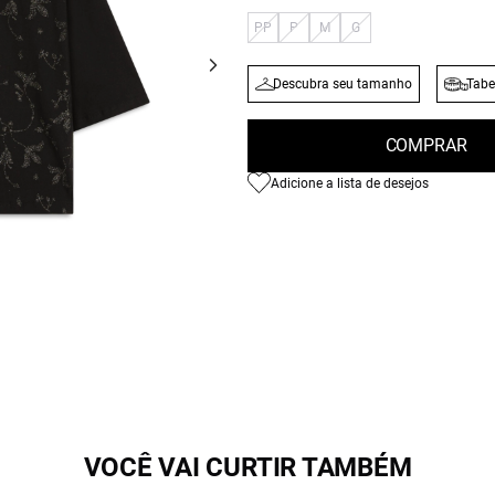
PP
P
M
G
Descubra seu tamanho
Tabe
COMPRAR
Adicione a lista de desejos
VOCÊ VAI CURTIR TAMBÉM