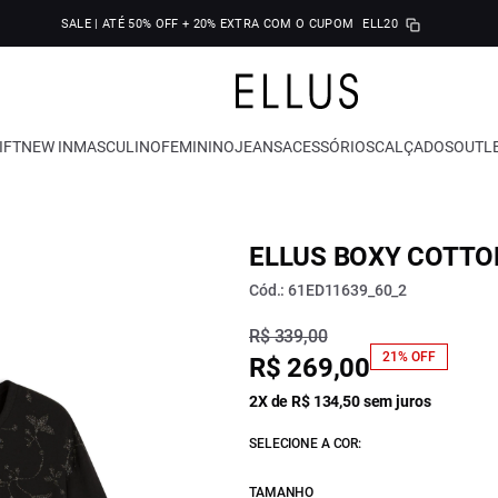
SALE | ATÉ 50% OFF + 20% EXTRA COM O CUPOM
ELL20
IFT
NEW IN
MASCULINO
FEMININO
JEANS
ACESSÓRIOS
CALÇADOS
OUTL
ELLUS BOXY COTTO
Cód.: 61ED11639_60_2
R$ 339,00
21% OFF
R$ 269,00
2X de R$ 134,50 sem juros
SELECIONE A COR:
TAMANHO