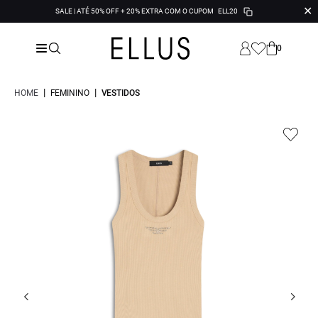
✕
SALE | ATÉ 50% OFF + 20% EXTRA COM O CUPOM
ELL20
0
|
|
HOME
FEMININO
VESTIDOS