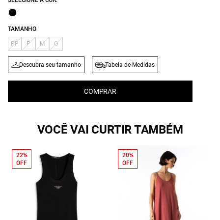
SELECIONE A COR:
TAMANHO
PP
P
M
G
Descubra seu tamanho
Tabela de Medidas
COMPRAR
VOCÊ VAI CURTIR TAMBÉM
22%
20%
OFF
OFF