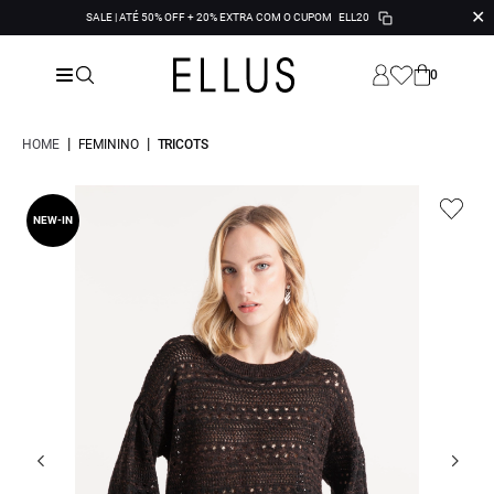
✕
SALE | ATÉ 50% OFF + 20% EXTRA COM O CUPOM
ELL20
0
|
|
HOME
FEMININO
TRICOTS
NEW-IN