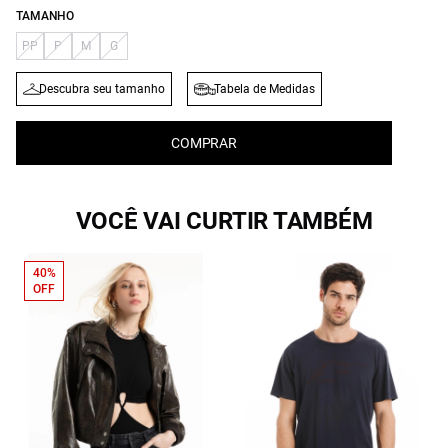
TAMANHO
PP
P
M
G
Descubra seu tamanho
Tabela de Medidas
COMPRAR
VOCÊ VAI CURTIR TAMBÉM
40%
OFF