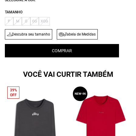
SELECIONE A COR:
TAMANHO
P
M
G
GG
XGG
Descubra seu tamanho
Tabela de Medidas
COMPRAR
VOCÊ VAI CURTIR TAMBÉM
39%
NEW-IN
OFF