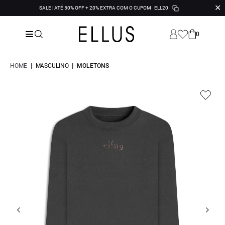
✕
SALE | ATÉ 50% OFF + 20% EXTRA COM O CUPOM
ELL20
0
|
|
HOME
MASCULINO
MOLETONS