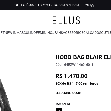
SALE | ATÉ 50% OFF + 20% EXTRA COM O CUPOM
ELL20
IFT
NEW IN
MASCULINO
FEMININO
JEANS
ACESSÓRIOS
CALÇADOS
OUTL
HOBO BAG BLAIR E
Cód.: 64EZW11469_60_1
R$ 1.470,00
10X de R$ 147,00 sem juros
SELECIONE A COR:
TAMANHO