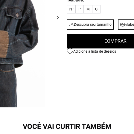
TAMANHO
PP
P
M
G
Descubra seu tamanho
Tabe
COMPRAR
Adicione a lista de desejos
VOCÊ VAI CURTIR TAMBÉM