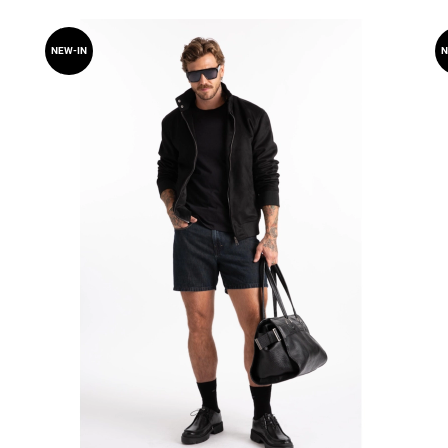
NEW-IN
N