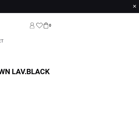
✕
0
ET
WN LAV.BLACK