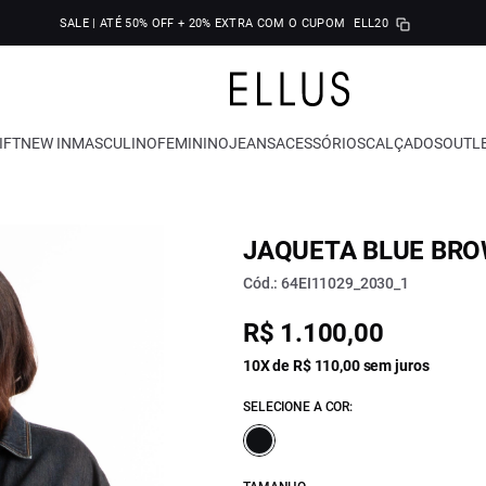
SALE | ATÉ 50% OFF + 20% EXTRA COM O CUPOM
ELL20
IFT
NEW IN
MASCULINO
FEMININO
JEANS
ACESSÓRIOS
CALÇADOS
OUTL
JAQUETA BLUE BRO
Cód.: 64EI11029_2030_1
R$ 1.100,00
10X de R$ 110,00 sem juros
SELECIONE A COR: