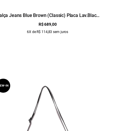
alça Jeans Blue Brown (Classic) Placa Lav.Black
Ca
C/ Luva
R$ 689,00
6X de R$ 114,83 sem juros
EW-IN
NEW-IN