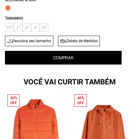
SELECIONE A COR:
TAMANHO
PP
P
M
G
GG
Descubra seu tamanho
Tabela de Medidas
COMPRAR
VOCÊ VAI CURTIR TAMBÉM
30%
40%
OFF
OFF