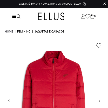
✕
SALE | ATÉ 50% OFF + 20% EXTRA COM O CUPOM
ELL20
0
|
|
HOME
FEMININO
JAQUETAS E CASACOS