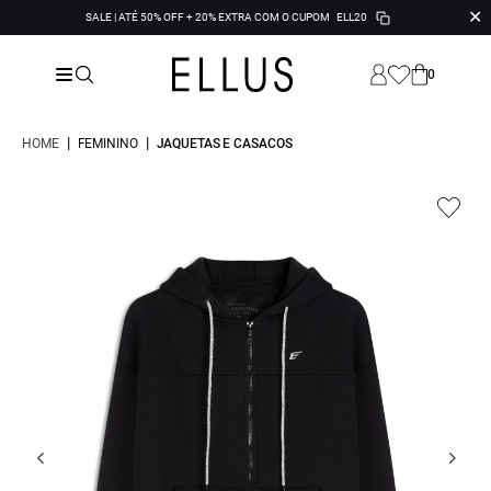
✕
SALE | ATÉ 50% OFF + 20% EXTRA COM O CUPOM
ELL20
0
|
|
HOME
FEMININO
JAQUETAS E CASACOS