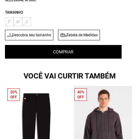
SELECIONE A COR:
TAMANHO
P
M
G
Descubra seu tamanho
Tabela de Medidas
COMPRAR
VOCÊ VAI CURTIR TAMBÉM
20%
40%
OFF
OFF