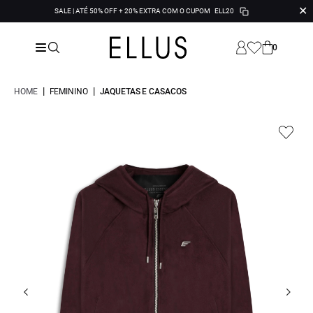
✕
SALE | ATÉ 50% OFF + 20% EXTRA COM O CUPOM
ELL20
0
|
|
HOME
FEMININO
JAQUETAS E CASACOS