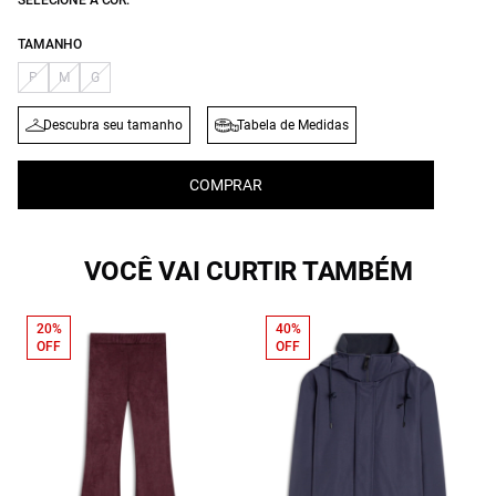
SELECIONE A COR:
TAMANHO
P
M
G
Descubra seu tamanho
Tabela de Medidas
COMPRAR
VOCÊ VAI CURTIR TAMBÉM
20%
40%
OFF
OFF