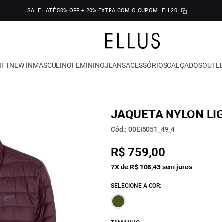
SALE | ATÉ 50% OFF + 20% EXTRA COM O CUPOM
ELL20
IFT
NEW IN
MASCULINO
FEMININO
JEANS
ACESSÓRIOS
CALÇADOS
OUTL
JAQUETA NYLON LI
Cód.: 00EI5051_49_4
R$ 759,00
7X de R$ 108,43 sem juros
SELECIONE A COR: