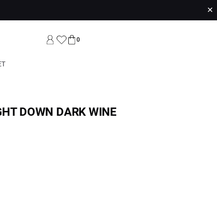
✕
0
ET
GHT DOWN DARK WINE