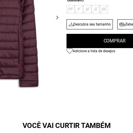
TAMANHO
PP
P
M
G
GG
Descubra seu tamanho
Tabe
COMPRAR
Adicione a lista de desejos
VOCÊ VAI CURTIR TAMBÉM