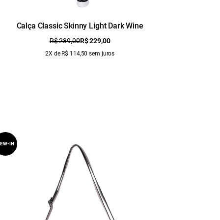
Calça Classic Skinny Light Dark Wine
Jaquet
R$ 289,00
R$ 229,00
2X de R$ 114,50 sem juros
EW-IN
NEW-IN