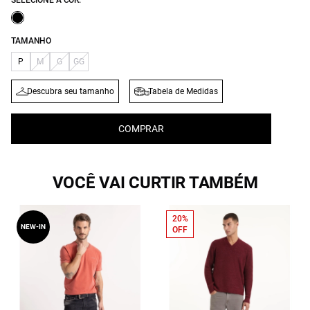
SELECIONE A COR:
TAMANHO
P
M
G
GG
Descubra seu tamanho
Tabela de Medidas
COMPRAR
VOCÊ VAI CURTIR TAMBÉM
20%
NEW-IN
OFF