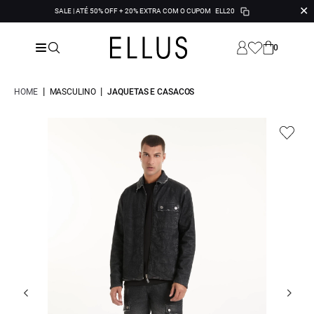
✕
SALE | ATÉ 50% OFF + 20% EXTRA COM O CUPOM
ELL20
0
|
|
HOME
MASCULINO
JAQUETAS E CASACOS