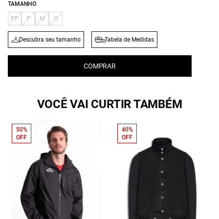
TAMANHO
PP
P
M
G
Descubra seu tamanho
Tabela de Medidas
COMPRAR
VOCÊ VAI CURTIR TAMBÉM
50%
40%
OFF
OFF