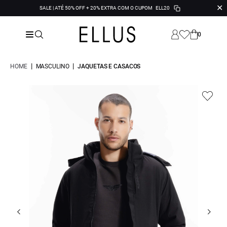
✕
SALE | ATÉ 50% OFF + 20% EXTRA COM O CUPOM
ELL20
0
|
|
HOME
MASCULINO
JAQUETAS E CASACOS