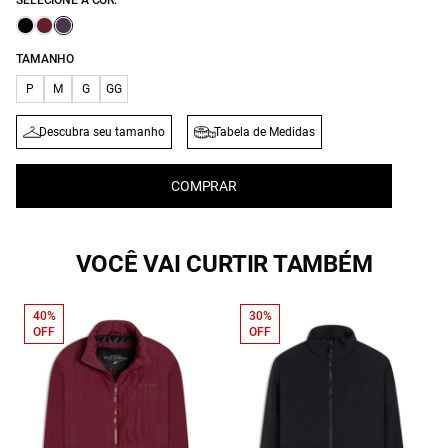
SELECIONE A COR:
TAMANHO
P
M
G
GG
Descubra seu tamanho
Tabela de Medidas
COMPRAR
VOCÊ VAI CURTIR TAMBÉM
40%
30%
OFF
OFF