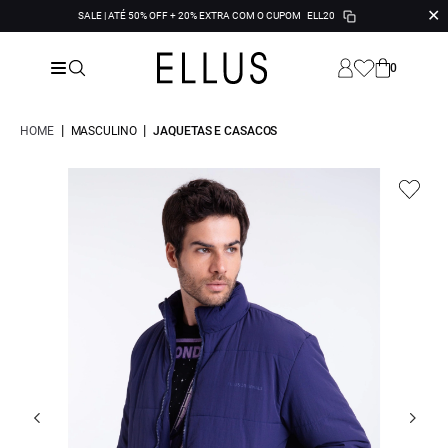
✕
SALE | ATÉ 50% OFF + 20% EXTRA COM O CUPOM
ELL20
0
|
|
HOME
MASCULINO
JAQUETAS E CASACOS